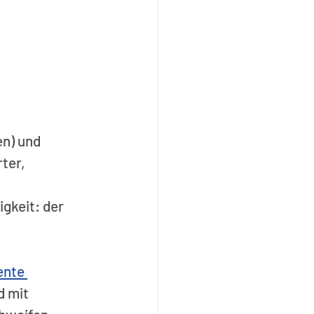
n) und 
ter, 
keit: der 
ente 
d mit 