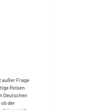
 außer Frage 
tige Reisen 
den Deutschen 
 ob der 