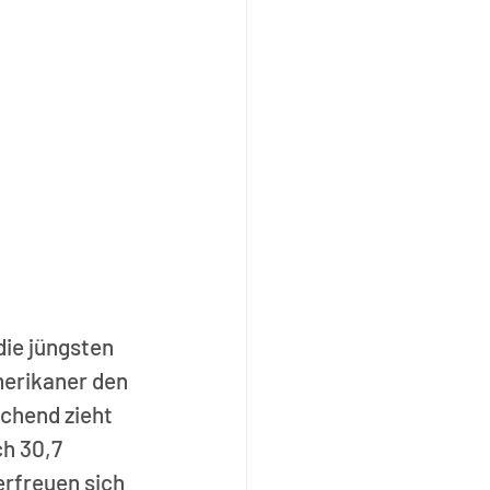
die jüngsten 
erikaner den 
chend zieht 
h 30,7 
rfreuen sich 