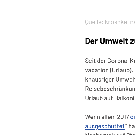
Quelle: kroshka_na
Der Umwelt zu
Seit der Corona-Kr
vacation (Urlaub), 
knausriger Umwelt
Reisebeschränkung
Urlaub auf Balkoni
Wenn allein 2017 
d
ausgeschüttet
* ha