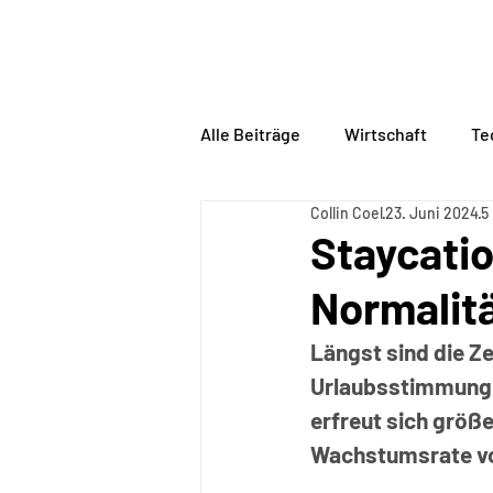
BORDERLINE
PHILOSO
Alle Beiträge
Wirtschaft
Te
Collin Coel
23. Juni 2024
5
Staycatio
Normalit
Längst sind die Ze
Urlaubsstimmung z
erfreut sich größe
Wachstumsrate von