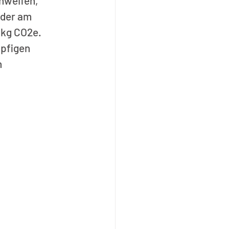
hweifen, 
 der am 
 kg CO2e. 
pfigen 
 