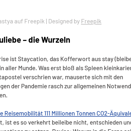
stya auf Freepik | Designed by 
Freepik
liebe – die Wurzeln
ise ist Staycation, das Kofferwort aus stay (bleibe
in aller Munde. Was erst bloß als Spleen kleinkarier
apostel verschrien war, mauserte sich mit den 
en der Pandemie rasch zur allgemeinen Notwendig
en.
ie Reisemobilität 111 Millionen Tonnen CO2-Äquival
t, ist es so verkehrt beileibe nicht, entschieden un