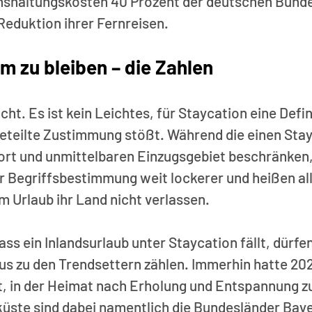
shaltungskosten 40 Prozent der deutschen Bunde
Reduktion ihrer Fernreisen.
 zu bleiben – die Zahlen
cht. Es ist kein Leichtes, für Staycation eine Defin
geteilte Zustimmung stößt. Während die einen Stay
rt und unmittelbaren Einzugsgebiet beschränken
r Begriffsbestimmung weit lockerer und heißen all
m Urlaub ihr Land nicht verlassen. 
ass ein Inlandsurlaub unter Staycation fällt, dürfen
 zu den Trendsettern zählen. Immerhin hatte 2022
, in der Heimat nach Erholung und Entspannung zu
üste sind dabei namentlich die Bundesländer Baye