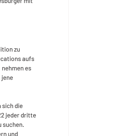
sbürger mit 
ition zu 
cations aufs 
, nehmen es 
 jene 
 sich die 
 jeder dritte 
 suchen. 
rn und 