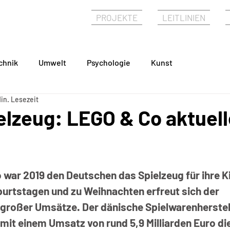
PHIE
PROJEKTE
LEITLINIEN
chnik
Umwelt
Psychologie
Kunst
in. Lesezeit
elzeug: LEGO & Co aktuell
o war 2019 den Deutschen das Spielzeug für ihre K
urtstagen und zu Weihnachten erfreut sich der 
großer Umsätze. Der dänische Spielwarenherstell
t mit einem Umsatz von rund 5,9 Milliarden Euro d