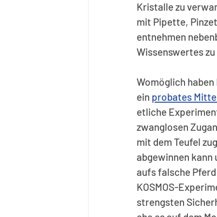
Kristalle zu verwa
mit Pipette, Pinz
entnehmen nebenbe
Wissenswertes zu K
Womöglich haben 
ein 
probates Mitte
etliche Experimen
zwanglosen Zugang
mit dem Teufel zu
abgewinnen kann u
aufs falsche Pferd
KOSMOS-Experiment
strengsten Sicher
ehe es auf dem Ma