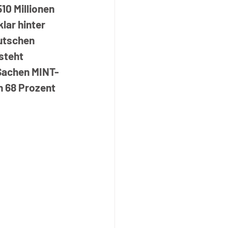
10 Millionen 
ar hinter 
utschen 
steht 
 Sachen MINT-
 68 Prozent 