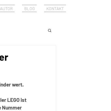
AUTOR
BLOG
KONTAKT
er
inder wert. 
er LEGO ist 
ie Nummer 