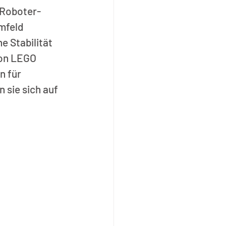
 Roboter-
mfeld 
e Stabilität 
von LEGO 
 für 
sie sich auf 