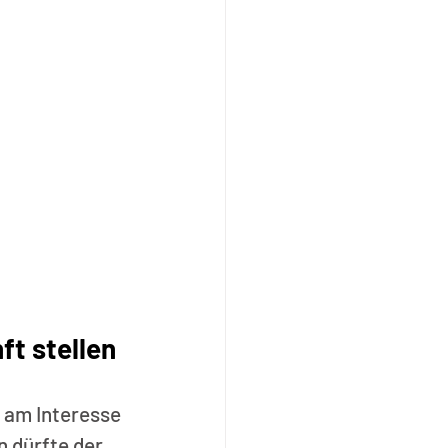
t stellen
 am Interesse 
 dürfte der 