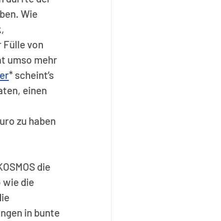
ben. Wie 
, 
 Fülle von 
at umso mehr 
er
* scheint’s 
aten, einen 
uro zu haben 
 KOSMOS die 
wie die 
ie 
ungen in bunte 