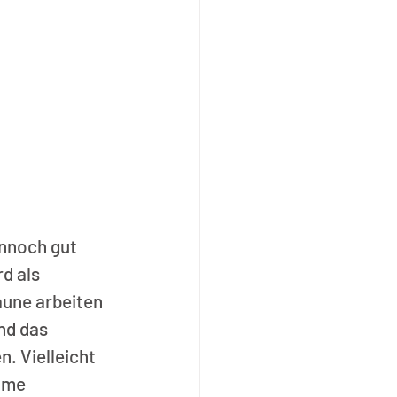
nnoch gut 
d als 
aune arbeiten 
nd das 
. Vielleicht 
ame 