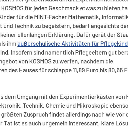
g KOSMOS für jeden Geschmack etwas zu bieten ha
e Kinder für die MINT-Fächer Mathematik, Informatik
und Technik zu begeistern, bedarf angesichts der
keiner ellenlangen Erklärung. Dafür gerät der Sta
ls ihm 
außerschulische Aktivitäten für Pflegekind
ind. Insofern sind namentlich Pflegeeltern gut ber
angebot von KOSMOS zu werfen, nachdem die 
en des Hauses für schlappe 11,89 Euro bis 80,66 E
aus dem Umgang mit den Experimentierkästen von
ektronik, Technik, Chemie und Mikroskopie ebenso 
größten Zuspruch findet allerdings nach wie vor d
der Tat ist es auch ungemein interessant, klare Lös