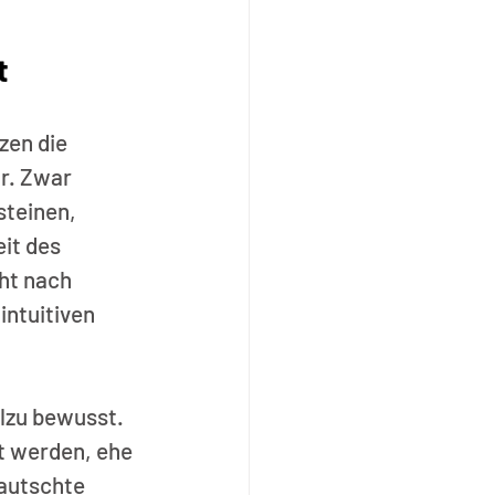
t
zen die 
r. Zwar 
teinen, 
it des 
ht nach 
ntuitiven 
llzu bewusst. 
t werden, ehe 
autschte 