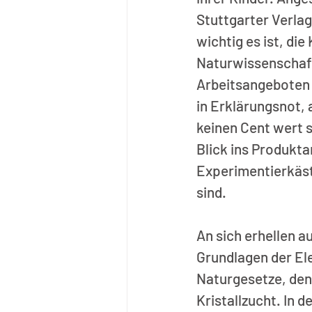
Stuttgarter Verla
wichtig es ist, di
Naturwissenschaft 
Arbeitsangeboten 
in Erklärungsnot, a
keinen Cent wert s
Blick ins Produkt
Experimentierkäst
sind.
An sich erhellen 
Grundlagen der El
Naturgesetze, den 
Kristallzucht. In 