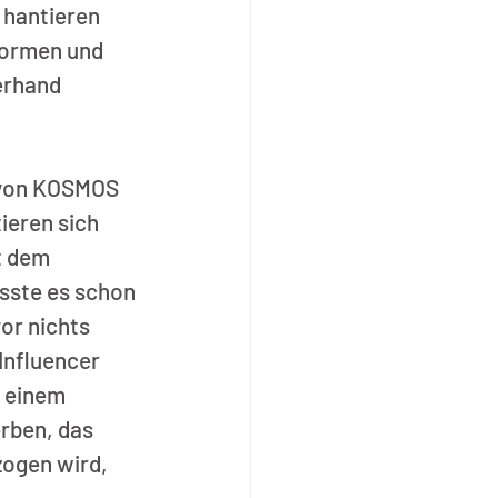
 hantieren 
formen und 
erhand 
 von KOSMOS 
ieren sich 
t dem 
ste es schon 
or nichts 
Influencer 
 einem 
rben, das 
ogen wird, 