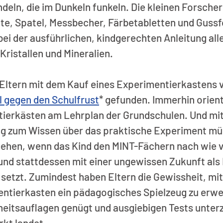
ndeln, die im Dunkeln funkeln. Die kleinen Forscher
ette, Spatel, Messbecher, Färbetabletten und Guss
i der ausführlichen, kindgerechten Anleitung all
ristallen und Mineralien.
Eltern mit dem Kauf eines Experimentierkastens
l gegen den Schulfrust
* gefunden. Immerhin orient
tierkästen am Lehrplan der Grundschulen. Und mi
 zum Wissen über das praktische Experiment müs
gehen, wenn das Kind den MINT-Fächern nach wie v
nd stattdessen mit einer ungewissen Zukunft als 
 setzt. Zumindest haben Eltern die Gewissheit, mit
ierkasten ein pädagogisches Spielzeug zu erwe
heitsauflagen genügt und ausgiebigen Tests unterz
rkt landet.