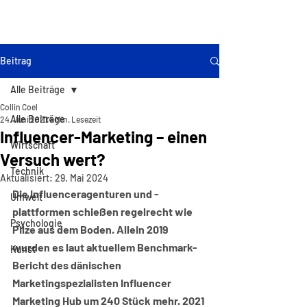
BORDERLINE
PHILOSOPHIE
Beitrag
Alle Beiträge
Collin Coel
Alle Beiträge
24. Juni 2021
4 Min. Lesezeit
Influencer-Marketing – einen
Wirtschaft
Versuch wert?
Technik
Aktualisiert:
29. Mai 2024
Die Influenceragenturen und -
Umwelt
plattformen schießen regelrecht wie 
Psychologie
Pilze aus dem Boden. Allein 2019 
wurden es laut aktuellem Benchmark-
Kunst
Bericht des dänischen 
Marketingspezialisten Influencer 
Marketing Hub um 240 Stück mehr. 2021 