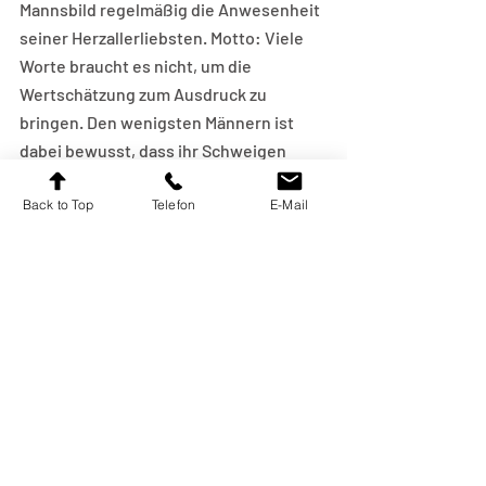
Mannsbild regelmäßig die Anwesenheit 
seiner Herzallerliebsten. Motto: Viele 
Worte braucht es nicht, um die 
Wertschätzung zum Ausdruck zu 
bringen. Den wenigsten Männern ist 
dabei bewusst, dass ihr Schweigen 
Frauen regelmäßig als Distanz und 
Back to Top
Telefon
E-Mail
Abweisung empfinden.
Indirekte Botschaften: 
Missbrauch des Konjunktivs
Wer für die Kommunikation zwischen 
Mann und Frau nach Beispielen sucht, 
stellt unweigerlich fest, dass es Frauen 
an der nötigen Entschlossenheit 
gebricht. Es ist, als ob sie Angst hätten, 