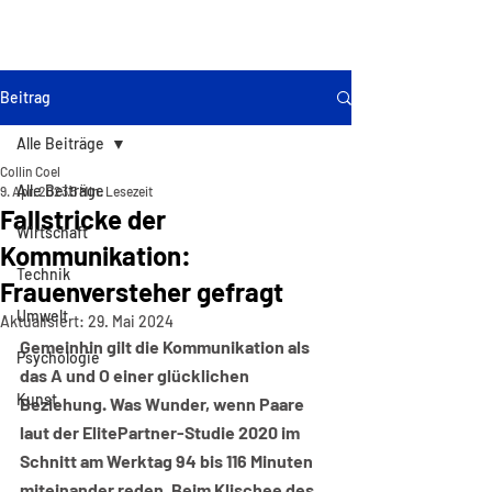
BORDERLINE
PHILOSOPHIE
Beitrag
Alle Beiträge
Collin Coel
Alle Beiträge
9. Apr. 2023
5 Min. Lesezeit
Fallstricke der
Wirtschaft
Kommunikation:
Technik
Frauenversteher gefragt
Umwelt
Aktualisiert:
29. Mai 2024
Gemeinhin gilt die Kommunikation als 
Psychologie
das A und O einer glücklichen 
Kunst
Beziehung. Was Wunder, wenn Paare 
laut der ElitePartner-Studie 2020 im 
Schnitt am Werktag 94 bis 116 Minuten 
miteinander reden. Beim Klischee des 