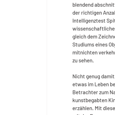
blendend abschnit
der richtigen Anza
Intelligenztest Sp
wissenschaftliche
gleich dem Zeichn
Studiums eines Ob
mitnichten verkehrt
zu sehen.
Nicht genug damit.
etwas im Leben bew
Betrachter zum Nac
kunstbegabten Kind
erzählen. Mit dies