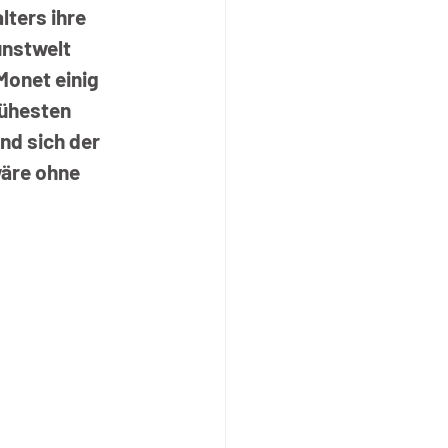
ters ihre 
unstwelt 
onet einig 
rühesten 
nd sich der 
wäre ohne 