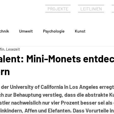
PHIE
PROJEKTE
LEITLINIEN
chnik
Umwelt
Psychologie
Kunst
Min. Lesezeit
alent: Mini-Monets entde
ern
 der University of California in Los Angeles erregt
ch zur Behauptung verstieg, dass die abstrakte K
tler nachweislich nur vier Prozent besser sei als 
inkindern, Affen und Elefanten. Dass Vorurteile in