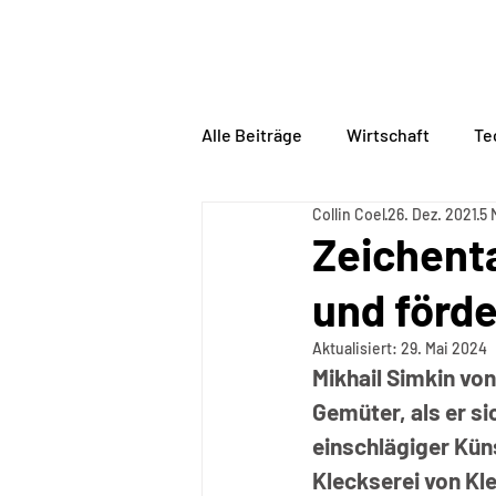
BORDERLINE
PHILOSO
Alle Beiträge
Wirtschaft
Te
Collin Coel
26. Dez. 2021
5 
Zeichent
und förd
Aktualisiert:
29. Mai 2024
Mikhail Simkin von
Gemüter, als er si
einschlägiger Küns
Kleckserei von Kle