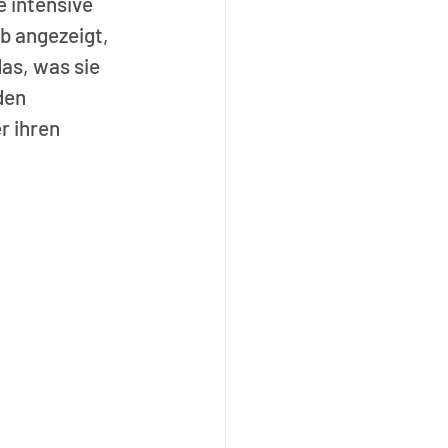
 intensive 
b angezeigt, 
as, was sie 
den 
 ihren 