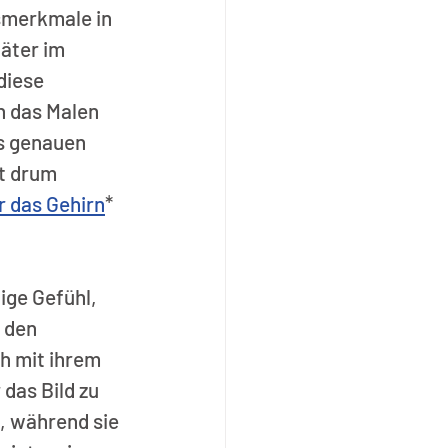
smerkmale in 
äter im 
diese 
 das Malen 
s genauen 
t drum 
r das Gehirn
* 
ige Gefühl, 
 den 
h mit ihrem 
das Bild zu 
, während sie 