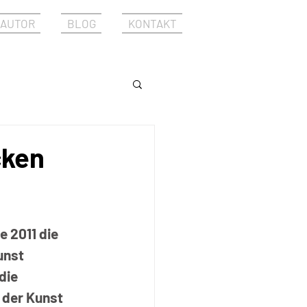
AUTOR
BLOG
KONTAKT
cken
e 2011 die 
unst 
die 
 der Kunst 