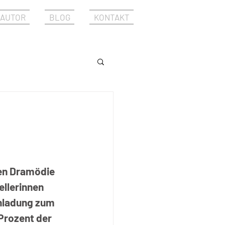
AUTOR
BLOG
KONTAKT
hen Dramödie 
llerinnen 
nladung zum 
Prozent der 