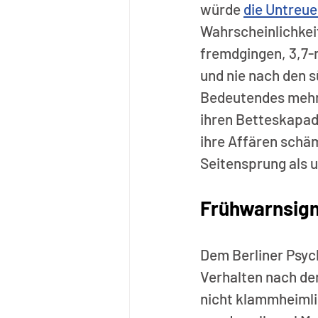
würde 
die Untreu
Wahrscheinlichkeit 
fremdgingen, 3,7-m
und nie nach den 
Bedeutendes mehr 
ihren Betteskapad
ihre Affären schä
Seitensprung als u
Frühwarnsign
Dem Berliner Psyc
Verhalten nach de
nicht klammheimli