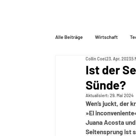
BORDERLINE
PHILOSO
Alle Beiträge
Wirtschaft
Te
Collin Coel
23. Apr. 2023
5 
Ist der S
Sünde?
Aktualisiert:
29. Mai 2024
Wen’s juckt, der k
»El inconveniente
Juana Acosta und 
Seitensprung ist 