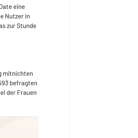
ate eine 
e Nutzer in 
as zur Stunde 
g mitnichten 
593 befragten 
el der Frauen 