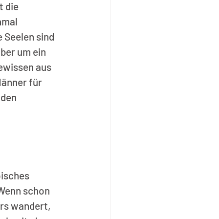
 die 
nmal 
 Seelen sind 
ber um ein 
ewissen aus 
änner für 
 den 
isches 
Wenn schon 
rs wandert, 