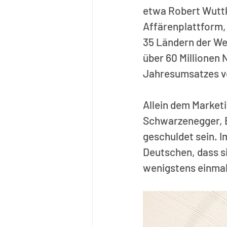
etwa Robert Wuttk
Affärenplattform, d
35 Ländern der Wel
über 60 Millionen N
Jahresumsatzes von
Allein dem Market
Schwarzenegger, Bi
geschuldet sein. I
Deutschen, dass si
wenigstens einmal