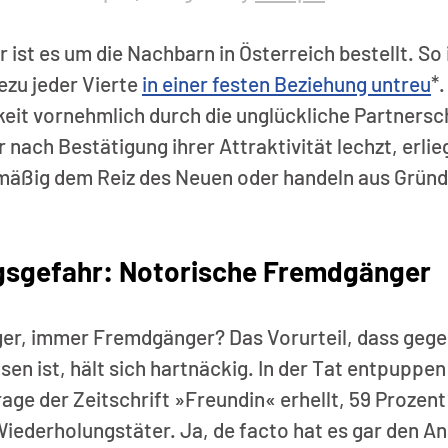
ist es um die Nachbarn in Österreich bestellt. So i
zu jeder Vierte 
in einer festen Beziehung untreu
*
keit vornehmlich durch die unglückliche Partnersch
nach Bestätigung ihrer Attraktivität lechzt, erlieg
mäßig dem Reiz des Neuen oder handeln aus Gründe
    
sgefahr: Notorische Fremdgänger 
r, immer Fremdgänger? Das Vorurteil, dass gegen
en ist, hält sich hartnäckig. In der Tat entpuppen 
age der Zeitschrift »Freundin« erhellt, 59 Prozent 
ederholungstäter. Ja, de facto hat es gar den Ans