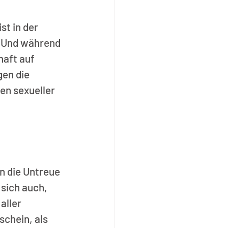
st in der 
. Und während 
aft auf 
en die 
n sexueller 
 die Untreue 
sich auch, 
aller 
chein, als 