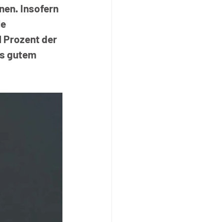
en. Insofern 
e 
1 Prozent der 
us gutem 