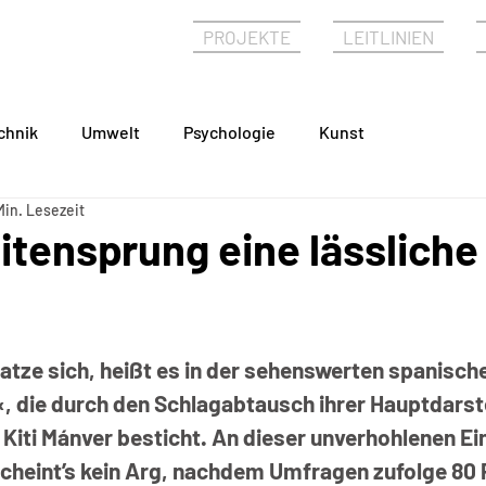
PHIE
PROJEKTE
LEITLINIEN
chnik
Umwelt
Psychologie
Kunst
Min. Lesezeit
eitensprung eine lässliche
ratze sich, heißt es in der sehenswerten spanisc
«, die durch den Schlagabtausch ihrer Hauptdarste
Kiti Mánver besticht. An dieser unverhohlenen Ei
scheint’s kein Arg, nachdem Umfragen zufolge 80 