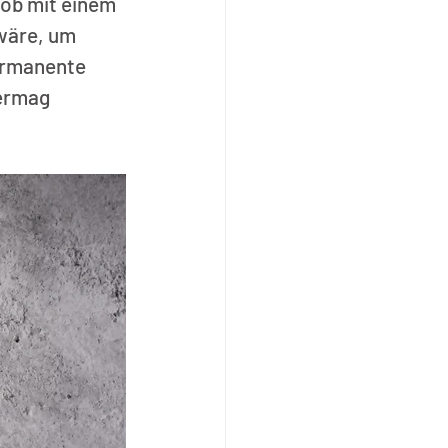
 ob mit einem 
wäre, um 
ermanente 
ermag 