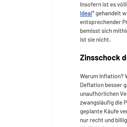
Insofern ist es völ
Ideal
* gehandelt w
entsprechender Prei
bemisst sich mithi
ist sie nicht. 
Zinsschock de
Warum Inflation? W
Deflation besser g
unaufhörlichen Ve
zwangsläufig die 
geplante Käufe ver
nur recht und bill