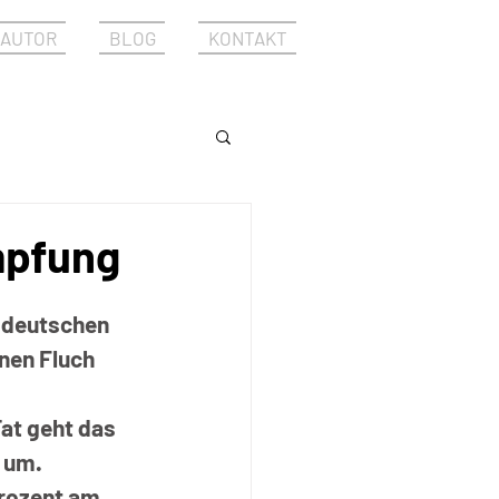
AUTOR
BLOG
KONTAKT
mpfung
 deutschen 
nen Fluch 
at geht das 
 um. 
rozent am 