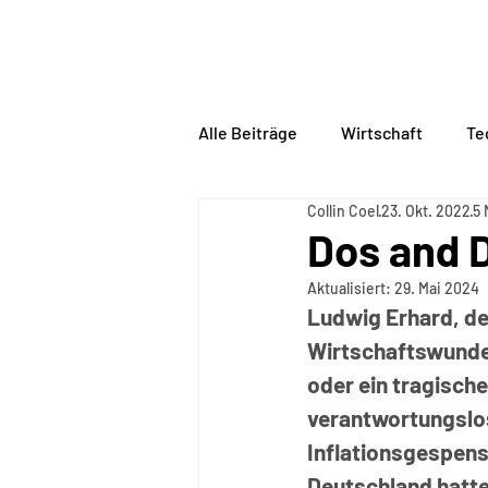
BORDERLINE
PHILOSO
Alle Beiträge
Wirtschaft
Te
Collin Coel
23. Okt. 2022
5 
Dos and 
Aktualisiert:
29. Mai 2024
Ludwig Erhard, de
Wirtschaftswunders
oder ein tragische
verantwortungslose
Inflationsgespens
Deutschland hatte