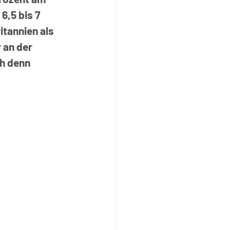
,5 bis 7 
tannien als 
an der 
h denn 