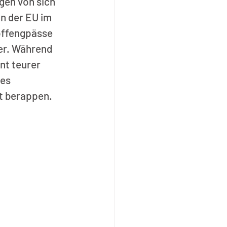
gen von sich 
n der EU im 
offengpässe 
er. Während 
nt teurer 
es 
ot berappen.