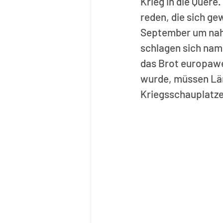
Krieg in die Quere
reden, die sich ge
September um nahe
schlagen sich nam
das Brot europawe
wurde, müssen Län
Kriegsschauplatze