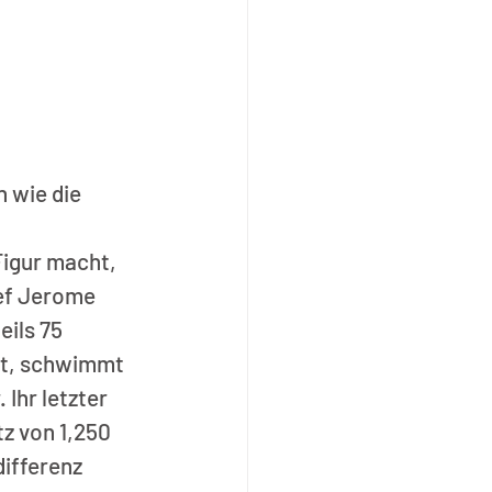
n wie die 
igur macht, 
hef Jerome 
ils 75 
at, schwimmt 
Ihr letzter 
z von 1,250 
ifferenz 