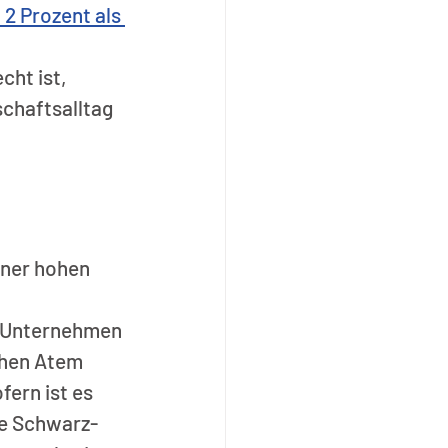
2 Prozent als 
cht ist, 
chaftsalltag 
iner hohen 
n Unternehmen 
chen Atem 
fern ist es 
die Schwarz-