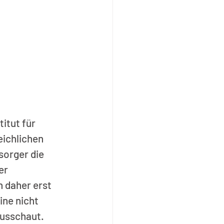
itut für 
ichlichen 
sorger die 
er 
n daher erst 
ine nicht 
usschaut. 