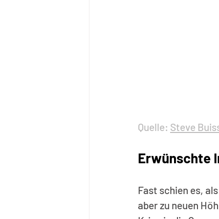
Quelle: 
Steve Buis
Erwünschte In
Fast schien es, al
aber zu neuen Höh