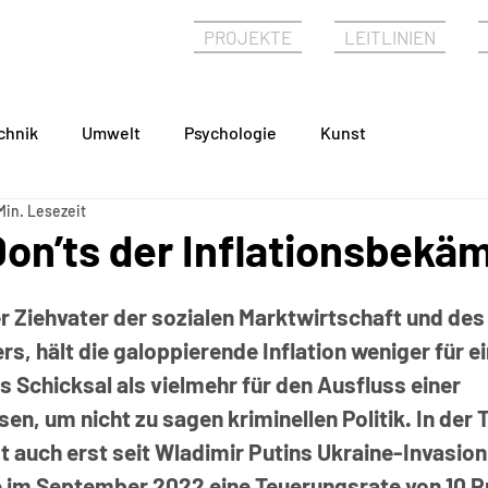
PHIE
PROJEKTE
LEITLINIEN
chnik
Umwelt
Psychologie
Kunst
Min. Lesezeit
Don’ts der Inflationsbekä
r Ziehvater der sozialen Marktwirtschaft und des
, hält die galoppierende Inflation weniger für ei
s Schicksal als vielmehr für den Ausfluss einer 
n, um nicht zu sagen kriminellen Politik. In der T
t auch erst seit Wladimir Putins Ukraine-Invasion
 im September 2022 eine Teuerungsrate von 10 P